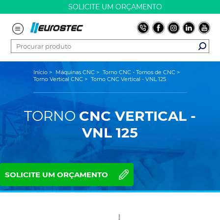
SOLICITE UM ORÇAMENTO
Início
>
Máquinas CNC
>
Torno CNC - Tornos de CNC
>
Torno Vertical CNC
>
Torno CNC Vertical - VNL 125
TORNO
CNC VERTICAL -
VNL 125
SOLICITE UM ORÇAMENTO