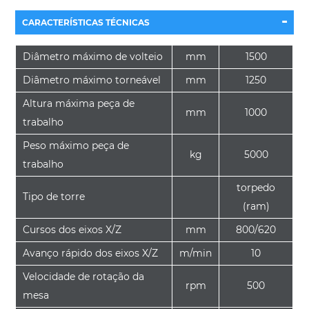
-
CARACTERÍSTICAS TÉCNICAS
Diâmetro máximo de volteio
mm
1500
Diâmetro máximo torneável
mm
1250
Altura máxima peça de
mm
1000
trabalho
Peso máximo peça de
kg
5000
trabalho
torpedo
Tipo de torre
(ram)
Cursos dos eixos X/Z
mm
800/620
Avanço rápido dos eixos X/Z
m/min
10
Velocidade de rotação da
rpm
500
mesa