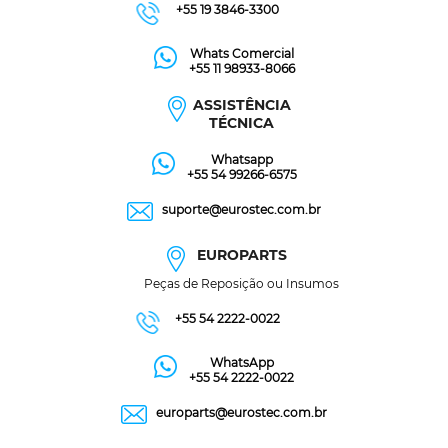
+55 19 3846-3300
Whats Comercial
+55 11 98933-8066
ASSISTÊNCIA
TÉCNICA
Whatsapp
+55 54 99266-6575
suporte@eurostec.com.br
EUROPARTS
Peças de Reposição ou Insumos
+55 54 2222-0022
WhatsApp
+55 54 2222-0022
europarts@eurostec.com.br