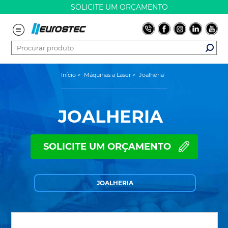
SOLICITE UM ORÇAMENTO
Início
>
Máquinas a Laser
>
Joalheria
JOALHERIA
SOLICITE UM ORÇAMENTO
JOALHERIA