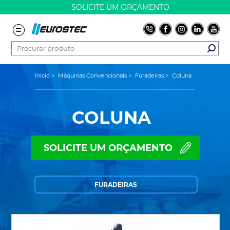
SOLICITE UM ORÇAMENTO
Início
>
Máquinas Convencionais
>
Furadeiras
>
Coluna
COLUNA
SOLICITE UM ORÇAMENTO
FURADEIRAS