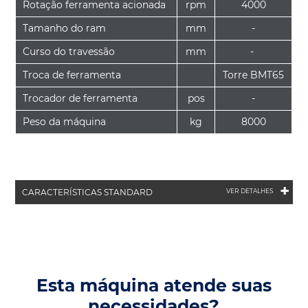
Rotação ferramenta acionada
rpm
4000
Tamanho do ram
mm
-
Curso do travessão
mm
-
Troca de ferramenta
Torre BMT65
Trocador de ferramenta
pos
-
Peso da máquina
kg
8000
+
CARACTERÍSTICAS STANDARD
VER DETALHES
Esta máquina atende suas
necessidades?