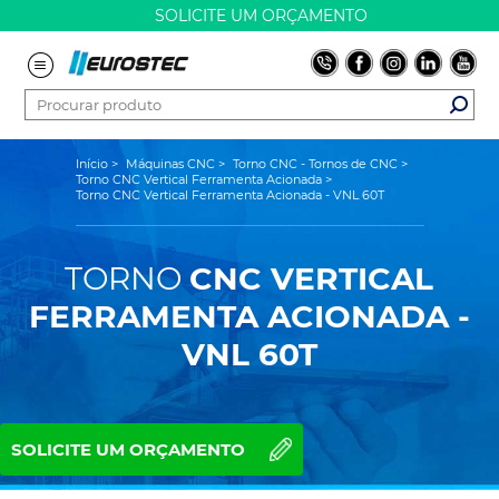
SOLICITE UM ORÇAMENTO
Início
>
Máquinas CNC
>
Torno CNC - Tornos de CNC
>
Torno CNC Vertical Ferramenta Acionada
>
Torno CNC Vertical Ferramenta Acionada - VNL 60T
TORNO
CNC VERTICAL
FERRAMENTA ACIONADA -
VNL 60T
SOLICITE UM ORÇAMENTO