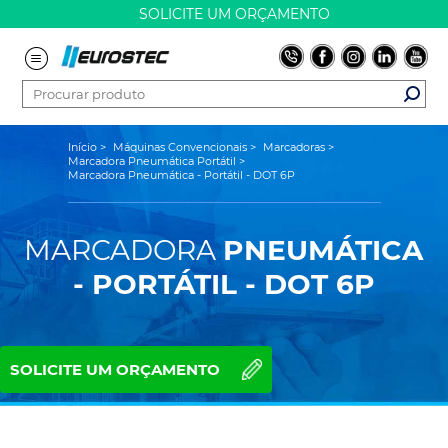
SOLICITE UM ORÇAMENTO
Início
>
Máquinas Convencionais
>
Marcadoras
>
Marcadora Pneumática Portátil
>
Marcadora Pneumática - Portátil - DOT 6P
MARCADORA
PNEUMÁTICA
- PORTÁTIL - DOT 6P
SOLICITE UM ORÇAMENTO