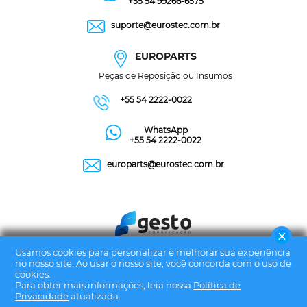
+55 54 99266-6575
suporte@eurostec.com.br
EUROPARTS
Peças de Reposição ou Insumos
+55 54 2222-0022
WhatsApp
+55 54 2222-0022
europarts@eurostec.com.br
Usamos cookies para personalizar e melhorar sua experiência
no nosso site. Ao usar o nosso site, você concorda com o uso de
cookies.
Para obter mais informações, leia nossa
Política de
Privacidade
atualizada.