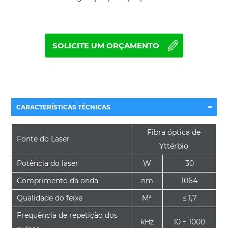
SOLICITE UM ORÇAMENTO
-
CARACTERÍSTICAS TÉCNICAS
Fibra óptica de
Fonte do Laser
Yttérbio
Potência do laser
W
30
Comprimento da onda
nm
1064
Qualidade do feixe
M²
≤ 1,7
Frequência de repetição dos
kHz
10 ÷ 1000