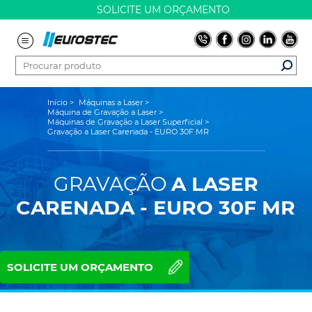
SOLICITE UM ORÇAMENTO
Início
>
Máquinas a Laser
>
Máquina de Gravação a Laser
>
Máquinas de Gravação a Laser Superficial
>
Gravação a Laser Carenada - EURO 30F MR
GRAVAÇÃO
A LASER
CARENADA - EURO 30F MR
SOLICITE UM ORÇAMENTO