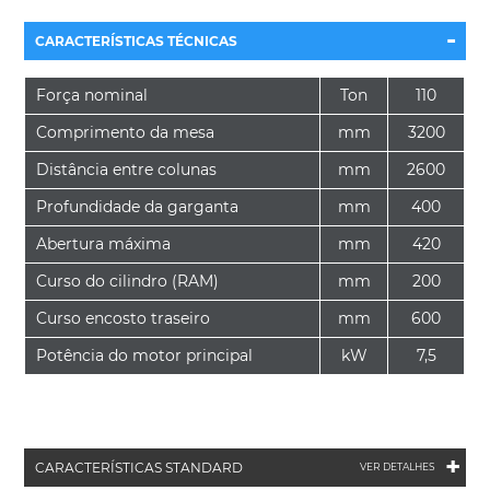
-
CARACTERÍSTICAS TÉCNICAS
Força nominal
Ton
110
Comprimento da mesa
mm
3200
Distância entre colunas
mm
2600
Profundidade da garganta
mm
400
Abertura máxima
mm
420
Curso do cilindro (RAM)
mm
200
Curso encosto traseiro
mm
600
Potência do motor principal
kW
7,5
+
CARACTERÍSTICAS STANDARD
VER DETALHES