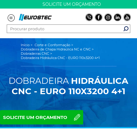
SOLICITE UM ORÇAMENTO
Início
>
Corte e Conformação
>
Dobradeira de Chapa Hidraúlica NC e CNC
>
Dobradeiras CNC
>
Dobradeira Hidráulica CNC - EURO 110x3200 4+1
DOBRADEIRA
HIDRÁULICA
CNC - EURO 110X3200 4+1
SOLICITE UM ORÇAMENTO