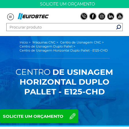
SOLICITE UM ORÇAMENTO
Início
>
Máquinas CNC
>
Centro de Usinagem CNC
>
Centro de Usinagem Duplo Pallet
>
Centro de Usinagem Horizontal Duplo Pallet - E125-CHD
CENTRO
DE USINAGEM
HORIZONTAL DUPLO
PALLET - E125-CHD
SOLICITE UM ORÇAMENTO