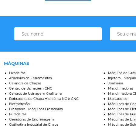
MÁQUINAS
Lixadeiras
Máquina de Grav
Afiadoras de Ferramentas
Injetora - Máquin
Calandra de Chapas
Joalheria
Centro de Usinagem CNC
Mandrilhadoras
Centros de Usinagem Grafiteira
Mandrilhadora 
Dobradeira de Chapa Hidraúlica NC e CNC
Marcadoras
Eletroerosão
Máquinas de Cort
Fresadora - Máquinas Fresadoras
Máquinas de Ele
Furadeiras
Máquinas de Fur
Geradoras de Engrenagem
Máquinas de Lim
Guilhotina Industrial de Chapa
Máquinas de Sold