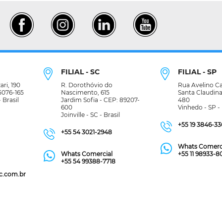
FILIAL - SC
FILIAL - SP
ri, 190
R. Dorothóvio do
Rua Avelino Ca
95076-165
Nascimento, 615
Santa Claudina
 Brasil
Jardim Sofia - CEP: 89207-
480
600
Vinhedo - SP - 
Joinville - SC - Brasil
+55 19 3846-3
+55 54 3021-2948
Whats Comerc
Whats Comercial
+55 11 98933-8
+55 54 99388-7718
c.com.br