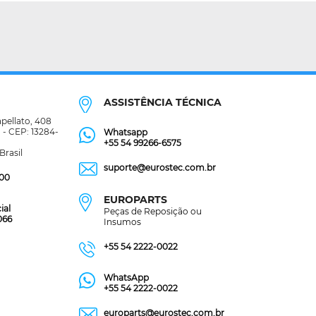
ASSISTÊNCIA TÉCNICA
pellato, 408
 - CEP: 13284-
Whatsapp
+55 54 99266-6575
Brasil
suporte@eurostec.com.br
300
EUROPARTS
ial
Peças de Reposição ou
066
Insumos
+55 54 2222-0022
WhatsApp
+55 54 2222-0022
europarts@eurostec.com.br