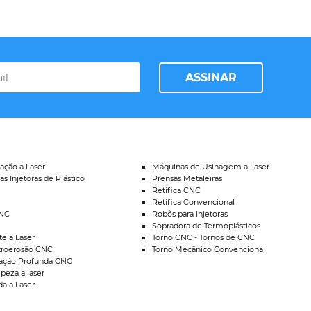
ASSINAR
ação a Laser
Máquinas de Usinagem a Laser
as Injetoras de Plástico
Prensas Metaleiras
Retífica CNC
Retífica Convencional
CNC
Robôs para Injetoras
Sopradora de Termoplásticos
e a Laser
Torno CNC - Tornos de CNC
troerosão CNC
Torno Mecânico Convencional
ação Profunda CNC
peza a laser
a a Laser