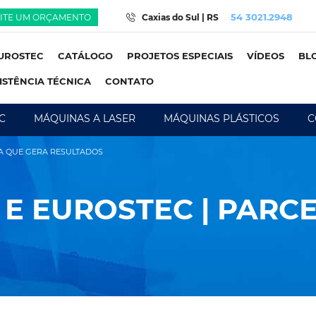
54 3021.2948
CITE UM ORÇAMENTO
Caxias do Sul | RS
UROSTEC
CATÁLOGO
PROJETOS ESPECIAIS
VÍDEOS
BL
ISTÊNCIA TÉCNICA
CONTATO
C
MÁQUINAS A LASER
MÁQUINAS PLÁSTICOS
C
IA QUE GERA RESULTADOS
E EUROSTEC | PARCE