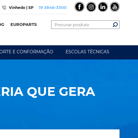
19 3846-3300
Vinhedo | SP
OG
EUROPARTS
ORTE E CONFORMAÇÃO
ESCOLAS TÉCNICAS
RIA QUE GERA