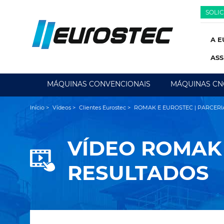
SOLI
A E
ASS
MÁQUINAS CONVENCIONAIS
MÁQUINAS CN
Início
>
Vídeos
>
Clientes Eurostec
>
ROMAK E EUROSTEC | PARCER
VÍDEO
ROMAK 
RESULTADOS