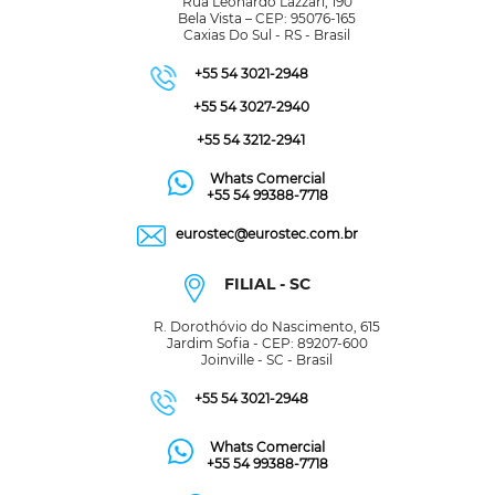
Rua Leonardo Lazzari, 190
Bela Vista – CEP: 95076-165
Caxias Do Sul - RS - Brasil
+55 54 3021-2948
+55 54 3027-2940
+55 54 3212-2941
Whats Comercial
+55 54 99388-7718
eurostec@eurostec.com.br
FILIAL - SC
R. Dorothóvio do Nascimento, 615
Jardim Sofia - CEP: 89207-600
Joinville - SC - Brasil
+55 54 3021-2948
Whats Comercial
+55 54 99388-7718