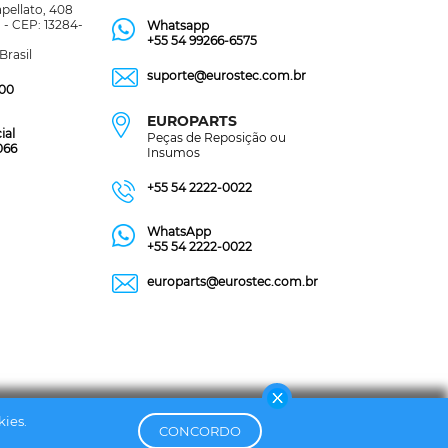
pellato, 408
 - CEP: 13284-
Whatsapp
+55 54 99266-6575
Brasil
suporte@eurostec.com.br
300
EUROPARTS
ial
Peças de Reposição ou
066
Insumos
+55 54 2222-0022
WhatsApp
+55 54 2222-0022
europarts@eurostec.com.br
kies.
CONCORDO