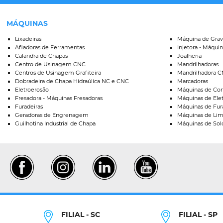
MÁQUINAS
Lixadeiras
Máquina de Grav
Afiadoras de Ferramentas
Injetora - Máquin
Calandra de Chapas
Joalheria
Centro de Usinagem CNC
Mandrilhadoras
Centros de Usinagem Grafiteira
Mandrilhadora 
Dobradeira de Chapa Hidraúlica NC e CNC
Marcadoras
Eletroerosão
Máquinas de Cort
Fresadora - Máquinas Fresadoras
Máquinas de Ele
Furadeiras
Máquinas de Fur
Geradoras de Engrenagem
Máquinas de Lim
Guilhotina Industrial de Chapa
Máquinas de Sold
FILIAL - SC
FILIAL - SP