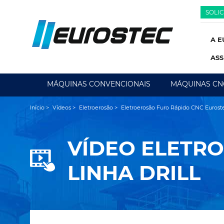
SOLI
A E
ASS
MÁQUINAS CONVENCIONAIS
MÁQUINAS CN
Início
>
Vídeos
>
Eletroerosão
>
Eletroerosão Furo Rápido CNC Eurostec
VÍDEO
ELETRO
LINHA DRILL