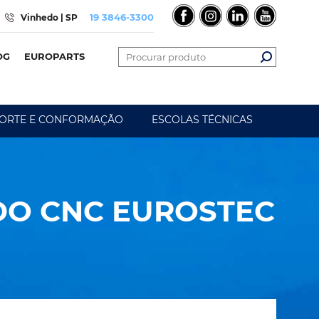
19 3846-3300
Vinhedo | SP
OG
EUROPARTS
ORTE E CONFORMAÇÃO
ESCOLAS TÉCNICAS
DO CNC EUROSTEC