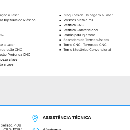
ação a Laser
Máquinas de Usinagem a Laser
as Injetoras de Plástico
Prensas Metaleiras
Retífica CNC
Retífica Convencional
CNC
Robôs para Injetoras
Sopradora de Termoplásticos
e a Laser
Torno CNC - Tornos de CNC
troerosão CNC
Torno Mecânico Convencional
ação Profunda CNC
peza a laser
a a Laser
ASSISTÊNCIA TÉCNICA
pellato, 408
 - CEP: 13284-
Whatsapp