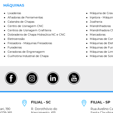
MÁQUINAS
Lixadeiras
Máquina de Grav
Afiadoras de Ferramentas
Injetora - Máquin
Calandra de Chapas
Joalheria
Centro de Usinagem CNC
Mandrilhadoras
Centros de Usinagem Grafiteira
Mandrilhadora 
Dobradeira de Chapa Hidraúlica NC e CNC
Marcadoras
Eletroerosão
Máquinas de Cort
Fresadora - Máquinas Fresadoras
Máquinas de Ele
Furadeiras
Máquinas de Fur
Geradoras de Engrenagem
Máquinas de Lim
Guilhotina Industrial de Chapa
Máquinas de Sold
FILIAL - SC
FILIAL - SP
ri, 190
R. Dorothóvio do
Rua Avelino Ca
95076-165
Nascimento, 615
Santa Claudina