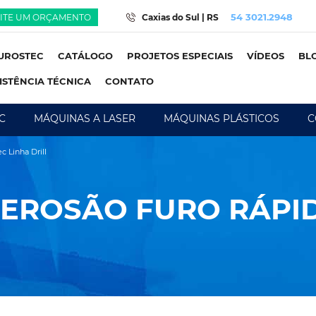
54 3021.2948
CITE UM ORÇAMENTO
Caxias do Sul | RS
UROSTEC
CATÁLOGO
PROJETOS ESPECIAIS
VÍDEOS
BL
ISTÊNCIA TÉCNICA
CONTATO
C
MÁQUINAS A LASER
MÁQUINAS PLÁSTICOS
C
 Linha Drill
EROSÃO FURO RÁPI