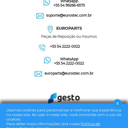
Whatsapp
+55 54 99266-6575
suporte@eurostec.com.br
EUROPARTS
Peças de Reposição ou Insumos
+55 54 2222-0022
WhatsApp
+55 54 2222-0022
europarts@eurostec.com.br
Usamos cookies para personalizar e melhorar sua experiência
no nosso site. Ao usar o nosso site, você concorda com o uso de
cookies.
Para obter mais informações, leia nossa
Política de