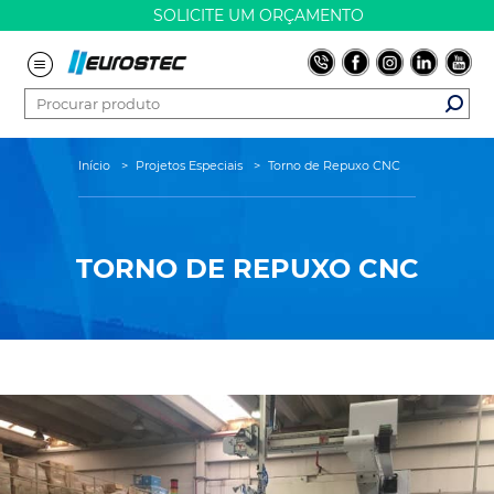
SOLICITE UM ORÇAMENTO
Início
>
Projetos Especiais
>
Torno de Repuxo CNC
TORNO DE REPUXO CNC